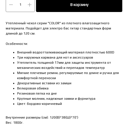
В корзину
Утепленный чехол серии "COLOR" из плотного влагозащитного
материала. Подойдет для электро бас гитар стандартных форм
длиной до 120 см.
Особенности:
Внешний водоотталкивающий материал плотностью 600D
Три наружных кармана для нот и аксессуаров
Утеплитель толщиной 17мм для защиты инструмента от
механических воздействий и перепадов температур
Мягкие плечевые ремни, регулируемые по длине и ручка для
комфортной переноски
Декоративные вставки из замши
Велюровая обивка
Резиновая пятка на дне
Крупные молнии, надежные замки и фурнитура
Цвет: бордово-коричневый
Внутренние размеры (см): 120(В)*38(Ш)*7(Г)
Вес: 1800г.