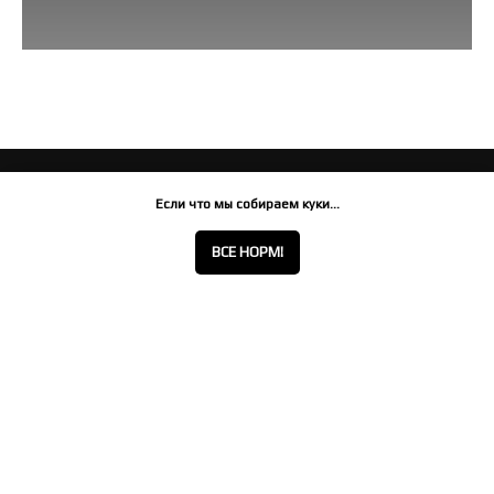
Если что мы собираем куки...
ВСЕ НОРМ!
КАТАЛОГ
Чехлы для музыкальных
инструментов
ПОМОЩЬ
О компании