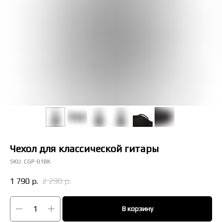
Долям
Чехол для классической гитары
SKU:
CGP-01BK
1 790
р.
2 290
р.
В корзину