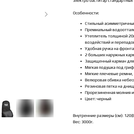
электро бас гитар стандартных
Особенности:
Стильный асимметричны
Премиальный водоотталк
Утеплитель толщиной 20
воздействий и перепадо
Удобная ручка на фронта
2 больших наружных карм
Защищенный карман для 
Мягкая подушка под гриф
Мягкие плечевые ремни, 
Велюровая обивка небес
Резиновая пятка на дни
Прорезиненная молния и
Цвет: черный
Внутренние размеры (см): 120(
Вес: 3000г.