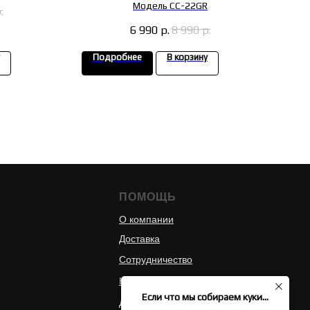
Модель CC-22GR
.
6 990
р.
8 990
р.
Подробнее
В корзину
П
ПОМОЩЬ
О компании
Доставка
Сотрудничество
Контакты
Если что мы собираем куки...
Долями