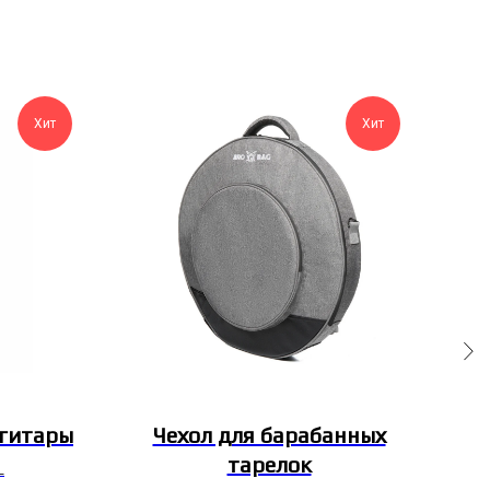
Хит
Хит
огитары
Чехол для барабанных
тарелок
с
L