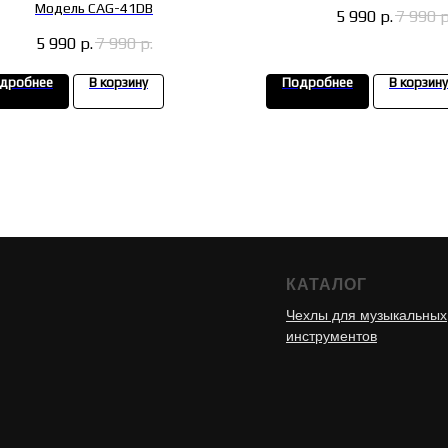
Модель CAG-41DB
5 990
р.
7 990
р
5 990
р.
7 990
р.
дробнее
В корзину
Подробнее
В корзину
КАТАЛОГ
Чехлы для музыкальных
инструментов