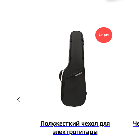
Акция
овой/
Полужесткий чехол для
Ч
кулеле
электрогитары