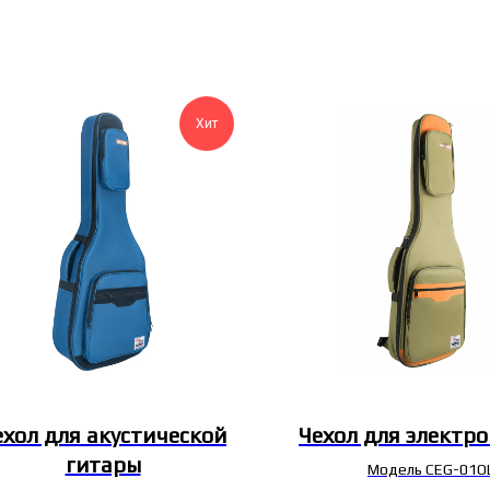
Хит
ехол для акустической
Чехол для электр
гитары
Модель CEG-01O