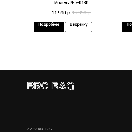
R
Модель PEG-01BK
.
11 990
р.
16 990
р.
Подробнее
В корзину
По
© 2023 BRO BAG