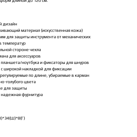
 форм длиной до 120 см.
й дизайн
ивающий материал (искусственная кожа)
мм для защиты инструмента от механических
в температур
льной стороне чехла
ана для аксессуаров
планшета/ноутбука и фиксаторы для шнуров
 с широкой накладкой для фиксации
регулируемые по длине, убираемые в карман
но-голубого цвета
ще для защиты
 надежная фурнитура
В)*34(Ш)*8(Г)