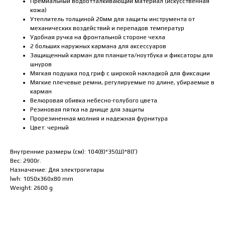
Премиальный водоотталкивающий материал (искусственная
кожа)
Утеплитель толщиной 20мм для защиты инструмента от
механических воздействий и перепадов температур
Удобная ручка на фронтальной стороне чехла
2 больших наружных кармана для аксессуаров
Защищенный карман для планшета/ноутбука и фиксаторы для
шнуров
Мягкая подушка под гриф с широкой накладкой для фиксации
Мягкие плечевые ремни, регулируемые по длине, убираемые в
карман
Велюровая обивка небесно-голубого цвета
Резиновая пятка на днище для защиты
Прорезиненная молния и надежная фурнитура
Цвет: черный
Внутренние размеры (см): 104(В)*35(Ш)*8(Г)
Вес: 2900г.
Назначение: Для электрогитары
lwh: 1050x360x80 mm
Weight: 2600 g