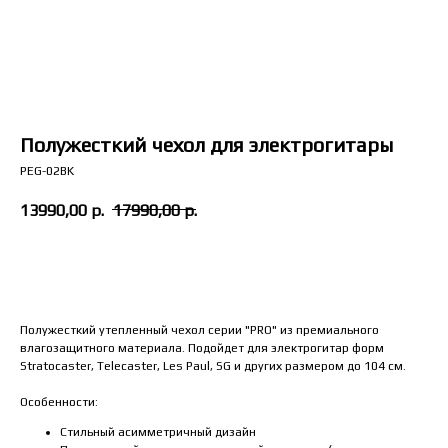
Долям
Полужесткий чехол для электрогитары
PEG-02BK
13990,00
р.
17990,00
р.
В корзину
Полужесткий утепленный чехол серии "PRO" из премиального
влагозащитного материала. Подойдет для электрогитар форм
Stratocaster, Telecaster, Les Paul, SG и других размером до 104 см.
Особенности:
Стильный асимметричный дизайн