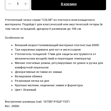
В корзину
Утепленный чехол серии "COLOR" из плотного влагозащитного
материала. Подойдет для классической или акустической гитары (в
том числе эстрадной, дредноут) размером до 106 см.
Особенности:
Внешний водоотталкивающий материал плотностью 600D
Три наружных кармана для нот и аксессуаров
Утеплитель толщиной 17мм для защиты инструмента от
механических воздействий и перепадов температур
Мягкие плечевые ремни, регулируемые по длине и ручка для
комфортной переноски
Декоративные вставки из замши
Велюровая обивка
Резиновая пятка на дне
Крупные молнии, надежные замки и фурнитура
Цвет: бежевый
Внутренние размеры (см): 107(В)*41(Ш)*15(Г)
Вес: 2000г.